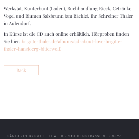
Werkstatt Kunterbunt (Laden), Buchhandlung Rieck, Getränke
Vogel und Blumen Salzbrunn (am Bächle), Ihr Schreiner Thaler
in Aulendorf.
In Kürze ist die CD auch online erhältlich, Hörproben finden
Sie hier:
brigitte-thaler.de/albums/cd-about-love-brigitte-
thaler-hansjoerg-bitterwolf.
Back
SÄNGERIN BRIGITTE THALER · MOCKENSTRASSE 8 · 88326 A