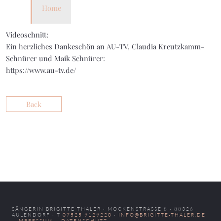
Home
Videoschnitt:
Ein herzliches Dankeschön an AU-TV, Claudia Kreutzkamm-
Schnürer und Maik Schnürer:
https://www.au-tv.de/
Back
SÄNGERIN BRIGITTE THALER · MOCKENSTRASSE 8 · 88326 A
ULENDORF · T
07525 9129220
·
INFO@BRIGITTE-THALER.DE
·
IMPRESSUM
·
DATENSCHUTZ