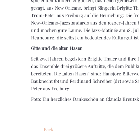
spielenden Kindern zugucken, das Leben genießen?
gesagt, aus New Orleans, bringt Sängerin Brigitte T
Trom-Peter aus Freiburg auf die Heuneburg: Die frö
New-Orleans-Jazzstandards aus den 1920er-Jahren b
und machen gute Laune. Die Jazz-Matinée am 18. Juli
Heuneburg, die selbst ein bedeutendes Kulturgut ist
Gitte und die alten Hasen
Seit zwei Jahren begeistern Brigitte Thaler und ih
das Ensemble drei größere Auftritte, die dem Publ
bereiteten. Die „alten Hasen“ sind: Hansjörg Bitterwol
Bauknecht (b) und Ferdinand Schreiber (dr) sowie Sän
Peter aus Freiburg.
Foto: Ein herzliches Dankeschön an Claudia Kreu
Back