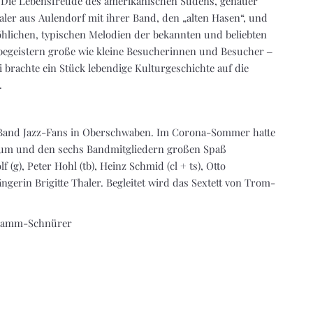
 Die Lebensfreude des amerikanischen Südens, genauer
haler aus Aulendorf mit ihrer Band, den „alten Hasen“, und
hlichen, typischen Melodien der bekannten und beliebten
egeistern große wie kleine Besucherinnen und Besucher ‒
 brachte ein Stück lebendige Kulturgeschichte auf die
.
re Band Jazz-Fans in Oberschwaben. Im Corona-Sommer hatte
ikum und den sechs Bandmitgliedern großen Spaß
f (g), Peter Hohl (tb), Heinz Schmid (cl + ts), Otto
gerin Brigitte Thaler. Begleitet wird das Sextett von Trom-
tzkamm-Schnürer